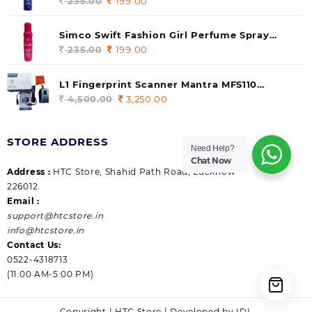
140 ml (pack of 1)
235.00
Original
199.00
Current
price
price
was:
is:
Simco Swift Fashion Girl Perfume Spray
235.00.
199.00.
(Gossip) 140ml (pack of 1)
235.00
Original
199.00
Current
price
price
was:
is:
L1 Fingerprint Scanner Mantra MFS110
235.00.
199.00.
|Aadhaar Authentication Device | Latest
4,500.00
Original
3,250.00
Current
Updated RD Service | High Security and Fast
price
price
scanning | Reliable and Durable
was:
is:
STORE ADDRESS
4,500.00.
3,250.00.
Need Help?
Chat Now
Address :
HTC Store, Shahid Path Road, Lucknow
226012.
Email :
support@htcstore.in
info@htcstore.in
Contact Us:
0522-4318713
(11:00 AM-5:00 PM)
Copyright | HTC Store | Developed by IDL