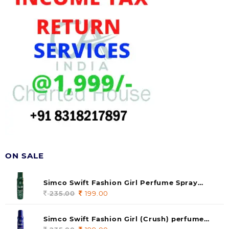
ON SALE
Simco Swift Fashion Girl Perfume Spray
(soul) 140ml (pack of 1)
235.00
Original
199.00
Current
price
price
was:
is:
Simco Swift Fashion Girl (Crush) perfume
235.00.
199.00.