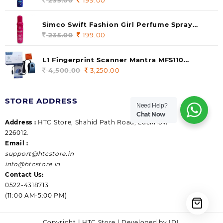
price
price
was:
is:
Simco Swift Fashion Girl Perfume Spray
235.00.
199.00.
(Gossip) 140ml (pack of 1)
235.00
Original
199.00
Current
price
price
was:
is:
L1 Fingerprint Scanner Mantra MFS110
235.00.
199.00.
|Aadhaar Authentication Device | Latest
4,500.00
Original
3,250.00
Current
Updated RD Service | High Security and Fast
price
price
scanning | Reliable and Durable
was:
is:
STORE ADDRESS
4,500.00.
3,250.00.
Need Help?
Chat Now
Address :
HTC Store, Shahid Path Road, Lucknow
226012.
Email :
support@htcstore.in
info@htcstore.in
Contact Us:
0522-4318713
(11:00 AM-5:00 PM)
Copyright | HTC Store | Developed by IDL