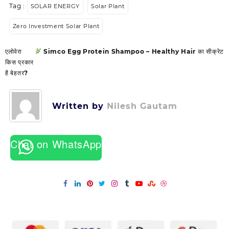
Tag :
SOLAR ENERGY
Solar Plant
Zero Investment Solar Plant
Post
एलोवेरा
Simco Egg Protein Shampoo – Healthy Hair का सीक्रेट
navigation
किस प्रकार
है बेहतर?
Written by
Nilesh Gautam
Chat on WhatsApp