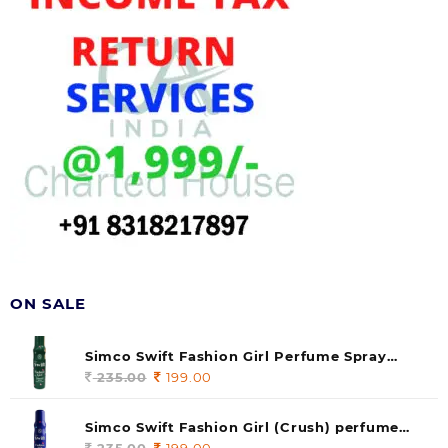
ON SALE
Simco Swift Fashion Girl Perfume Spray
(soul) 140ml (pack of 1)
235.00
Original
199.00
Current
price
price
was:
is:
Simco Swift Fashion Girl (Crush) perfume
235.00.
199.00.
140 ml (pack of 1)
235.00
Original
199.00
Current