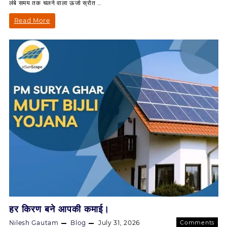
लंबे समय तक चलने वाला ऊर्जा स्रोत …
की
सबसे
सोलर
Read More
भरोसेमंद
एनर्जी:
और
किफायती
भविष्य
ऊर्जा
की
सबसे
भरोसेमंद
और
किफायती
ऊर्जा
हर किरण बने आपकी कमाई।
Nilesh Gautam
Blog
July 31, 2026
Comments