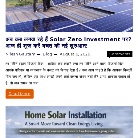
अब कब लगवा रहे हैं Solar Zero Investment पर?
आज ही शुरू करें बचत की नई शुरुआत!
Nilesh Gautam
Blog
August 6, 2026
Comments
on
Off
हर महीने बढ़ता बिजली बिल… आखिर कब तक? क्या हर महीने आने वाला बिजली बिल
अब
आपके परिवार या व्यवसाय के बजट को बिगाड़ देता है? क्या आप चाहते हैं कि आपका बिजली
कब
बिल कम हो, लेकिन एक साथ लाखों रुपये खर्च करना संभव नहीं है? अगर आपका जवाब हाँ
लगवा
है, तो अब समय आ गया …
रहे
हैं
अब
Read More
Solar
कब
Zero
Investm
लगवा
पर?
रहे
आज
ही
हैं
शुरू