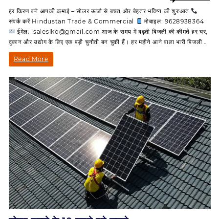
on
Off
हर किरण बने आपकी कमाई – सोलर ऊर्जा से बचत और बेहतर भविष्य की शुरुआत
हर
संपर्क करें Hindustan Trade & Commercial
मोबाइल: 9628938364
किरण
ईमेल: lsaleslko@gmail.com आज के समय में बढ़ती बिजली की कीमतें हर घर,
बने
दुकान और उद्योग के लिए एक बड़ी चुनौती बन चुकी हैं। हर महीने आने वाला भारी बिजली …
आपकी
कमाई।
हर
Read More
किरण
बने
आपकी
कमाई।