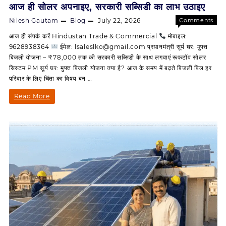
आज ही सोलर अपनाइए, सरकारी सब्सिडी का लाभ उठाइए
करें!
Nilesh Gautam
Blog
July 22, 2026
Comments
on
Off
आज ही संपर्क करें Hindustan Trade & Commercial
मोबाइल:
आज
9628938364
ईमेल: lsaleslko@gmail.com प्रधानमंत्री सूर्य घर: मुफ्त
ही
बिजली योजना – ₹78,000 तक की सरकारी सब्सिडी के साथ लगवाएं रूफटॉप सोलर
सोलर
सिस्टम PM सूर्य घर: मुफ्त बिजली योजना क्या है? आज के समय में बढ़ते बिजली बिल हर
अपनाइए,
परिवार के लिए चिंता का विषय बन …
सरकारी
सब्सिडी
आज
Read More
का
ही
लाभ
उठाइए
सोलर
अपनाइए,
सरकारी
सब्सिडी
का
लाभ
उठाइए