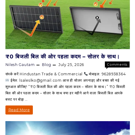
₹0 बिजली बिल की ओर पहला कदम – सोलर के साथ।
Nilesh Gautam
Blog
July 25, 2026
Comments
on
Off
संपर्क करें Hindustan Trade & Commercial
मोबाइल: 9628938364
₹0
ईमेल: lsaleslko@gmail.com आज ही सोलर अपनाइए और बचत की नई
बिजली
शुरुआत कीजिए! “₹0 बिजली बिल की ओर पहला कदम – सोलर के साथ।” ₹0 बिजली
बिल
बिल की ओर पहला कदम – सोलर के साथ क्या हर महीने आने वाला बिजली बिल आपके
की
बजट पर बोझ …
ओर
पहला
₹0
Read More
कदम
बिजली
–
सोलर
बिल
के