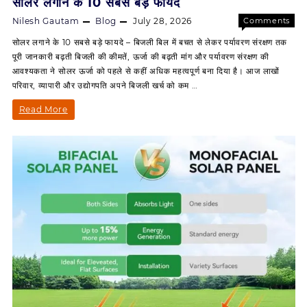
सोलर लगाने के 10 सबसे बड़े फायदे
Nilesh Gautam
Blog
July 28, 2026
Comments
on
Off
सोलर लगाने के 10 सबसे बड़े फायदे – बिजली बिल में बचत से लेकर पर्यावरण संरक्षण तक
सोलर
पूरी जानकारी बढ़ती बिजली की कीमतें, ऊर्जा की बढ़ती मांग और पर्यावरण संरक्षण की
लगाने
आवश्यकता ने सोलर ऊर्जा को पहले से कहीं अधिक महत्वपूर्ण बना दिया है। आज लाखों
के
परिवार, व्यापारी और उद्योगपति अपने बिजली खर्च को कम …
10
सबसे
सोलर
Read More
बड़े
लगाने
फायदे
के
10
सबसे
बड़े
फायदे