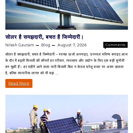
सोलर है समझदारी, बचत है जिम्मेदारी।
Nilesh Gautam
Blog
August 7, 2026
Comments
on
Off
सोलर है समझदारी, बचत है जिम्मेदारी – स्वच्छ ऊर्जा अपनाइए, उज्ज्वल भविष्य बनाइए आज
सोलर
के दौर में बढ़ती बिजली की कीमतें हर परिवार, व्यवसाय और उद्योग के लिए एक बड़ी चुनौती
है
बन चुकी हैं। हर महीने आने वाला भारी बिजली बिल न केवल घरेलू बजट पर असर डालता
समझदारी,
है, बल्कि व्यापारिक लागत को भी बढ़ा …
बचत
है
सोलर
Read More
जिम्मेदारी।
है
समझदारी,
बचत
है
जिम्मेदारी।