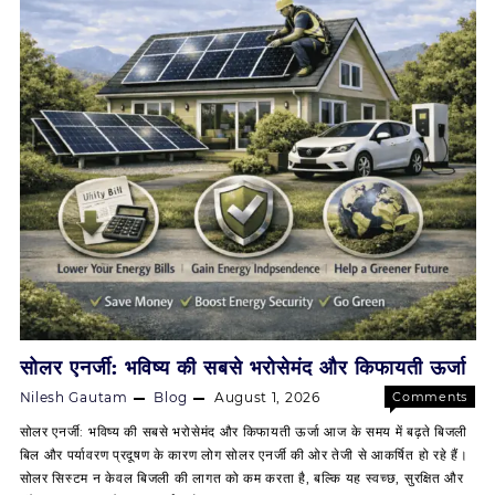
Solar
करें
बचत
Zero
की
Investment
नई
शुरुआत!
पर?
आज
ही
शुरू
करें
बचत
की
नई
सोलर एनर्जी: भविष्य की सबसे भरोसेमंद और किफायती ऊर्जा
शुरुआत!
Nilesh Gautam
Blog
August 1, 2026
Comments
on
Off
सोलर एनर्जी: भविष्य की सबसे भरोसेमंद और किफायती ऊर्जा आज के समय में बढ़ते बिजली
सोलर
बिल और पर्यावरण प्रदूषण के कारण लोग सोलर एनर्जी की ओर तेजी से आकर्षित हो रहे हैं।
एनर्जी:
सोलर सिस्टम न केवल बिजली की लागत को कम करता है, बल्कि यह स्वच्छ, सुरक्षित और
भविष्य