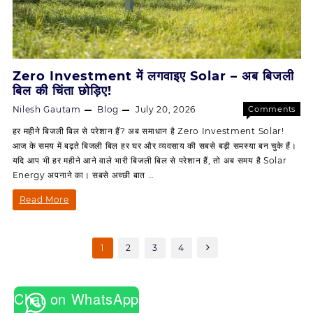
Zero Investment में लगवाइए Solar – अब बिजली
बिल की चिंता छोड़िए!
Nilesh Gautam
Blog
July 20, 2026
Comments
on
Off
हर महीने बिजली बिल से परेशान हैं? अब समाधान है Zero Investment Solar!
Zero
आज के समय में बढ़ते बिजली बिल हर घर और व्यवसाय की सबसे बड़ी समस्या बन चुके हैं।
Investm
यदि आप भी हर महीने आने वाले भारी बिजली बिल से परेशान हैं, तो अब समय है Solar
में
Energy अपनाने का। सबसे अच्छी बात …
लगवाइए
Solar
Zero
Read More
–
Investment
अब
बिजली
में
Posts
1
2
3
4
बिल
pagination
लगवाइए
की
चिंता
Solar
छोड़िए!
Chat on WhatsApp
–