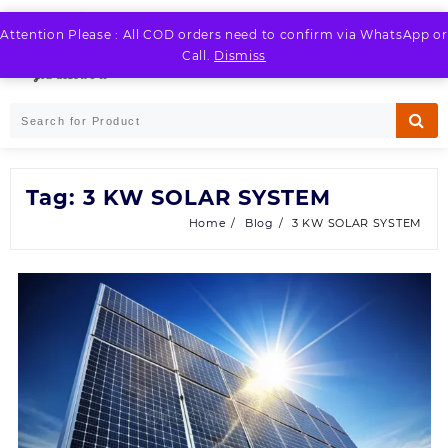
Skip
to
Attention Please : All COD orders need to confirm via WhatsApp or
LOGIN / REGISTER
content
Call.
Dismiss
Tag:
3 KW SOLAR SYSTEM
Home
Blog
3 KW SOLAR SYSTEM