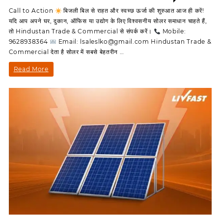
on
Off
Call to Action
बिजली बिल से राहत और स्वच्छ ऊर्जा की शुरुआत आज ही करें!
बिजली
यदि आप अपने घर, दुकान, ऑफिस या उद्योग के लिए विश्वसनीय सोलर समाधान चाहते हैं,
बिल
तो Hindustan Trade & Commercial से संपर्क करें।
Mobile:
से
9628938364
Email: lsaleslko@gmail.com Hindustan Trade &
राहत
Commercial देता है सोलर में सबसे बेहतरीन …
और
स्वच्छ
बिजली
Read More
ऊर्जा
बिल
की
शुरुआत
से
आज
राहत
ही
करें!
और
स्वच्छ
ऊर्जा
की
शुरुआत
आज
ही