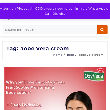
Skip
to
Attention Please : All COD orders need to confirm via WhatsApp or
LOGIN / REGISTER
content
Call.
Dismiss
Tag:
aooe vera cream
Home
Blog
aooe vera cream