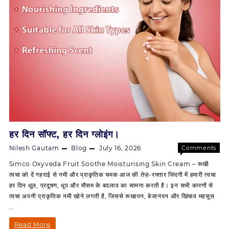
हर दिन सॉफ्ट, हर दिन ग्लोइंग।
Nilesh Gautam
Blog
July 16, 2026
Comments
on
Off
Simco Oxyveda Fruit Soothe Moisturising Skin Cream – रूखी
हर
त्वचा को दें गहराई से नमी और प्राकृतिक चमक आज की तेज़-रफ्तार जिंदगी में हमारी त्वचा
दिन
हर दिन धूल, प्रदूषण, धूप और मौसम के बदलाव का सामना करती है। इन सभी कारणों से
सॉफ्ट,
त्वचा अपनी प्राकृतिक नमी खोने लगती है, जिससे रूखापन, बेजानपन और खिंचाव महसूस
हर
…
दिन
ग्लोइंग।
हर
Read More