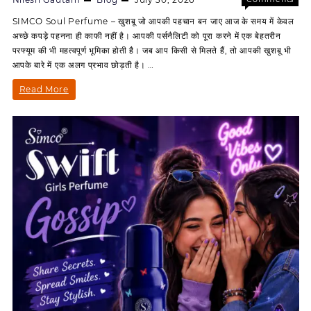
on
Off
SIMCO Soul Perfume – खुशबू जो आपकी पहचान बन जाए आज के समय में केवल
SIMCO
अच्छे कपड़े पहनना ही काफी नहीं है। आपकी पर्सनैलिटी को पूरा करने में एक बेहतरीन
Soul
परफ्यूम की भी महत्वपूर्ण भूमिका होती है। जब आप किसी से मिलते हैं, तो आपकी खुशबू भी
Perfum
आपके बारे में एक अलग प्रभाव छोड़ती है। …
–
हर
SIMCO
Read More
स्प्रे
Soul
में
महसूस
Perfume
करें
–
आत्मविश्वास
आकर्षण
हर
और
स्प्रे
शानदार
खुशबू
में
महसूस
करें
आत्मविश्वास,
आकर्षण