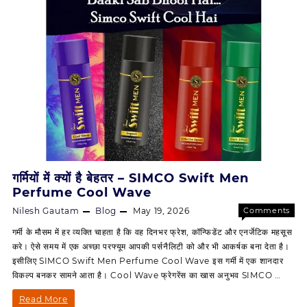
Girl
&
Confide
Gossip
Perfume
–
A
Fragrance
That
Speaks
Style
गर्मियों में क्यों है बेहतर – SIMCO Swift Men
&
Perfume Cool Wave
Confidence
Nilesh Gautam
Blog
May 19, 2026
Comments
on
Off
गर्मी के मौसम में हर व्यक्ति चाहता है कि वह दिनभर फ्रेश, कॉन्फिडेंट और एनर्जेटिक महसूस
गर्मियों
करे। ऐसे समय में एक अच्छा परफ्यूम आपकी पर्सनैलिटी को और भी आकर्षक बना देता है।
में
इसीलिए SIMCO Swift Men Perfume Cool Wave इस गर्मी में एक शानदार
क्यों
विकल्प बनकर सामने आता है। Cool Wave फ्रेगरेंस का खास अनुभव SIMCO …
है
बेहतर
गर्मियों
Read More
–