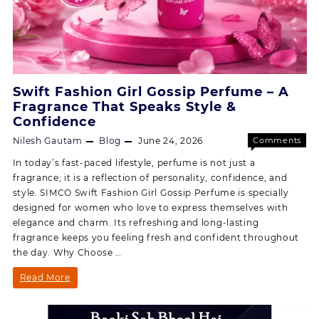
Swift Fashion Girl Gossip Perfume – A
Fragrance That Speaks Style &
Confidence
Nilesh Gautam
Blog
June 24, 2026
Comments
on
Off
In today’s fast-paced lifestyle, perfume is not just a
Swift
fragrance; it is a reflection of personality, confidence, and
Fashion
style. SIMCO Swift Fashion Girl Gossip Perfume is specially
Girl
designed for women who love to express themselves with
Gossip
elegance and charm. Its refreshing and long-lasting
Perfum
fragrance keeps you feeling fresh and confident throughout
–
the day. Why Choose …
A
Fragran
Swift
Read More
That
Speaks
Fashion
Style