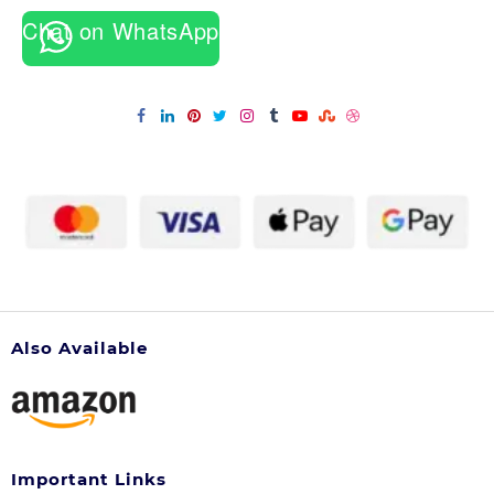
Chat on WhatsApp
Men
Perfume
क्यों
है
बेहतर?
Also Available
Important Links