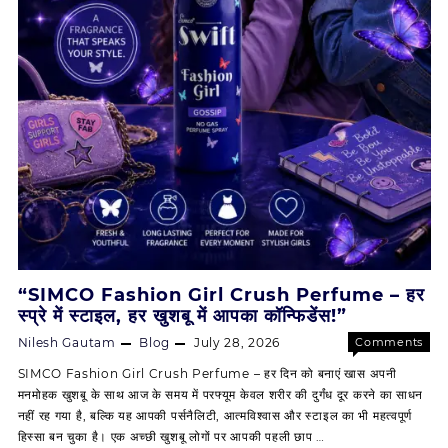
और
शानदार
खुशबू
“SIMCO Fashion Girl Crush Perfume – हर
स्प्रे में स्टाइल, हर खुशबू में आपका कॉन्फिडेंस!”
Nilesh Gautam
Blog
July 28, 2026
Comments
on
Off
SIMCO Fashion Girl Crush Perfume – हर दिन को बनाएं खास अपनी
“SIMCO
मनमोहक खुशबू के साथ आज के समय में परफ्यूम केवल शरीर की दुर्गंध दूर करने का साधन
Fashion
नहीं रह गया है, बल्कि यह आपकी पर्सनैलिटी, आत्मविश्वास और स्टाइल का भी महत्वपूर्ण
Girl
हिस्सा बन चुका है। एक अच्छी खुशबू लोगों पर आपकी पहली छाप …
Crush