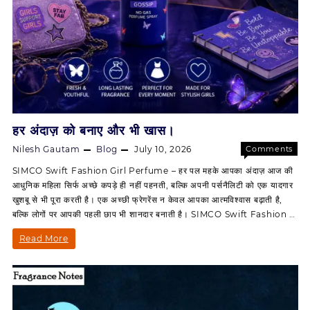
हर अंदाज़ को बनाए और भी खास।
Nilesh Gautam
Blog
July 10, 2026
Comments
on
Off
SIMCO Swift Fashion Girl Perfume – हर पल महके आपका अंदाज़ आज की
हर
आधुनिक महिला सिर्फ अच्छे कपड़े ही नहीं पहनती, बल्कि अपनी पर्सनैलिटी को एक यादगार
अंदाज़
खुशबू से भी पूरा करती है। एक अच्छी फ्रेगरेंस न केवल आपका आत्मविश्वास बढ़ाती है,
को
बल्कि लोगों पर आपकी पहली छाप भी शानदार बनाती है। SIMCO Swift Fashion …
बनाए
और
हर
Read More
भी
अंदाज़
खास।
को
बनाए