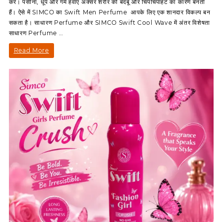
करे। पसीना, धूप और गर्म हवाएं अक्सर शरीर की बदबू और चिपचिपाहट का कारण बनती
भी,
हैं। ऐसे में SIMCO का Swift Men Perfume आपके लिए एक शानदार विकल्प बन
फ्रेगरेंस
सकता है। साधारण Perfume और SIMCO Swift Cool Wave में अंतर विशेषता
भी
साधारण Perfume …
–
सिर्फ
स्टाइल
Read More
SIMCO
भी,
के
साथ।
फ्रेगरेंस
भी
–
सिर्फ
SIMCO
के
साथ।