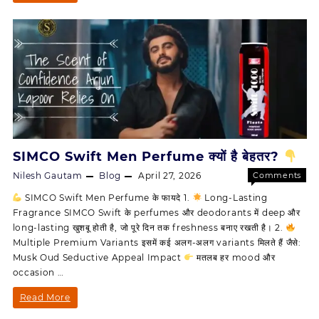
में
SIMCO
Swift
क्यों
Men
है
Perfum
Cool
बेहतर
Wave
–
SIMCO
Swift
SIMCO Swift Men Perfume क्यों है बेहतर?
Men
Nilesh Gautam
Blog
April 27, 2026
Comments
Perfume
on
Off
SIMCO Swift Men Perfume के फायदे 1.
Long-Lasting
SIMCO
Cool
Fragrance SIMCO Swift के perfumes और deodorants में deep और
Swift
Wave
long-lasting खुशबू होती है, जो पूरे दिन तक freshness बनाए रखती है। 2.
Men
Multiple Premium Variants इसमें कई अलग-अलग variants मिलते हैं जैसे:
Perfum
Musk Oud Seductive Appeal Impact
मतलब हर mood और
क्यों
occasion …
है
बेहतर?
SIMCO
Read More
Swift