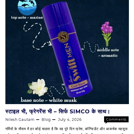
और
भी
खास।
स्टाइल भी, फ्रेगरेंस भी – सिर्फ SIMCO के साथ।
Nilesh Gautam
Blog
July 4, 2026
Comments
on
Off
गर्मियों के मौसम में हर कोई चाहता है कि वह पूरे दिन फ्रेश, कॉन्फिडेंट और आकर्षक महसूस
स्टाइल