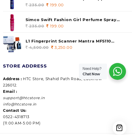
235.00.
199.00.
140 ml (pack of 1)
235.00
Original
199.00
Current
price
price
was:
is:
Simco Swift Fashion Girl Perfume Spray
235.00.
199.00.
(Gossip) 140ml (pack of 1)
235.00
Original
199.00
Current
price
price
was:
is:
L1 Fingerprint Scanner Mantra MFS110
235.00.
199.00.
|Aadhaar Authentication Device | Latest
4,500.00
Original
3,250.00
Current
Updated RD Service | High Security and Fast
price
price
scanning | Reliable and Durable
was:
is:
STORE ADDRESS
4,500.00.
3,250.00.
Need Help?
Chat Now
Address :
HTC Store, Shahid Path Road, Lucknow
226012.
Email :
support@htcstore.in
info@htcstore.in
Contact Us:
0522-4318713
(11:00 AM-5:00 PM)