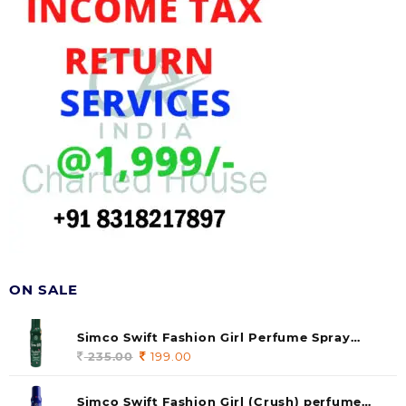
ON SALE
Simco Swift Fashion Girl Perfume Spray
(soul) 140ml (pack of 1)
235.00
Original
199.00
Current
price
price
was:
is:
Simco Swift Fashion Girl (Crush) perfume