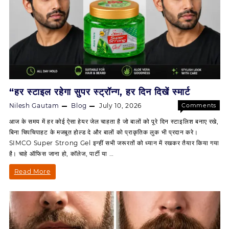
“हर स्टाइल रहेगा सुपर स्ट्रॉन्ग, हर दिन दिखें स्मार्ट
Nilesh Gautam
Blog
July 10, 2026
Comments
on
Off
आज के समय में हर कोई ऐसा हेयर जेल चाहता है जो बालों को पूरे दिन स्टाइलिश बनाए रखे,
“हर
बिना चिपचिपाहट के मजबूत होल्ड दे और बालों को प्राकृतिक लुक भी प्रदान करे।
स्टाइल
SIMCO Super Strong Gel इन्हीं सभी जरूरतों को ध्यान में रखकर तैयार किया गया
रहेगा
है। चाहे ऑफिस जाना हो, कॉलेज, पार्टी या …
सुपर
स्ट्रॉन्ग,
“हर
Read More
हर
स्टाइल
दिन
दिखें
रहेगा
स्मार्ट
सुपर