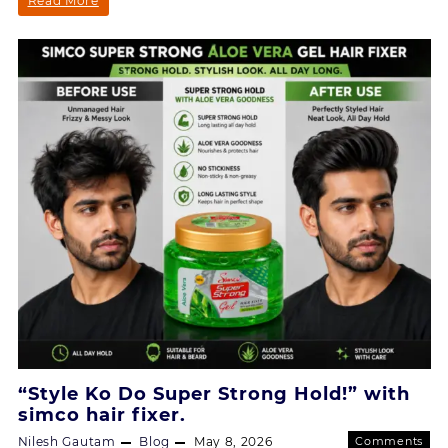
Read More
हर
Classic
स्टाइल
को
Hair
दे
Fixer
दमदार
पकड़,
–
हर
हर
दिन
दिखें
स्टाइल
शानदार!”
को
दे
दमदार
पकड़,
हर
दिन
दिखें
“Style Ko Do Super Strong Hold!” with
simco hair fixer.
शानदार!”
Nilesh Gautam
Blog
May 8, 2026
Comments