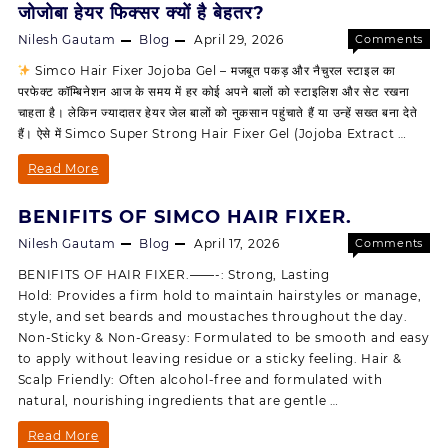
जोजोबा हेयर फिक्सर क्यों है बेहतर?
Nilesh Gautam
Blog
April 29, 2026
Comments
on
Off
Simco Hair Fixer Jojoba Gel – मजबूत पकड़ और नैचुरल स्टाइल का
जोजोबा
परफेक्ट कॉम्बिनेशन आज के समय में हर कोई अपने बालों को स्टाइलिश और सेट रखना
हेयर
चाहता है। लेकिन ज्यादातर हेयर जेल बालों को नुकसान पहुंचाते हैं या उन्हें सख्त बना देते
फिक्सर
हैं। ऐसे में Simco Super Strong Hair Fixer Gel (Jojoba Extract …
क्यों
है
जोजोबा
Read More
बेहतर?
हेयर
BENIFITS OF SIMCO HAIR FIXER.
फिक्सर
Nilesh Gautam
Blog
April 17, 2026
Comments
क्यों
on
Off
BENIFITS OF HAIR FIXER.——-: Strong, Lasting
BENIFIT
है
Hold: Provides a firm hold to maintain hairstyles or manage,
OF
style, and set beards and moustaches throughout the day.
बेहतर?
SIMCO
Non-Sticky & Non-Greasy: Formulated to be smooth and easy
HAIR
to apply without leaving residue or a sticky feeling. Hair &
FIXER.
Scalp Friendly: Often alcohol-free and formulated with
natural, nourishing ingredients that are gentle …
BENIFITS
Read More