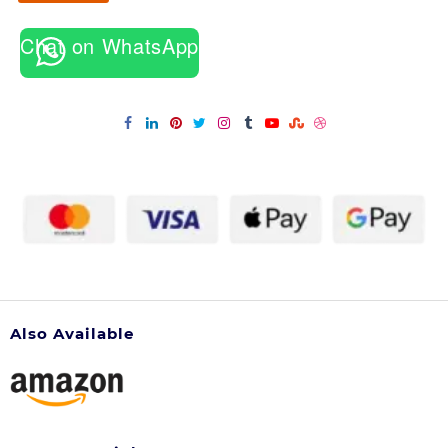
OF
Chat on WhatsApp
SIMCO
HAIR
FIXER.
Also Available