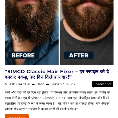
स्ट्रॉन्ग,
हर
दिन
दिखें
स्मार्ट
“SIMCO Classic Hair Fixer – हर स्टाइल को दे
दमदार पकड़, हर दिन दिखें शानदार!”
Nilesh Gautam
Blog
June 23, 2026
Comments
on
Off
बालों और दाढ़ी को पूरे दिन स्टाइलिश, व्यवस्थित और आकर्षक बनाए रखना हर व्यक्ति की
“SIMCO
इच्छा होती है। ऐसे में Simco Classic Hair Fixer एक लोकप्रिय हेयर और बियर्ड
Classic
स्टाइलिंग प्रोडक्ट के रूप में जाना जाता है। यह विशेष रूप से मजबूत होल्ड, नॉन-स्टिकी
Hair
फॉर्मूला और आसान उपयोग के कारण लोगों की पहली पसंद बन …
Fixer
–
“SIMCO