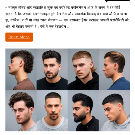
on
Off
– मजबूत होल्ड और स्टाइलिश लुक का परफेक्ट कॉम्बिनेशन आज के समय में हर कोई
“Style
चाहता है कि उसकी हेयर स्टाइल पूरे दिन सेट और आकर्षक दिखाई दे। चाहे ऑफिस जाना
Ko
हो, कॉलेज, पार्टी या कोई खास फंक्शन — एक परफेक्ट हेयर स्टाइल आपकी पर्सनैलिटी को
Do
और भी बेहतर बनाती है। ऐसे में एक बेहतरीन …
Super
Strong
“Style
Read More
Hold!”
Ko
with
simco
Do
hair
Super
fixer.
Strong
Hold!”
with
simco
hair
fixer.