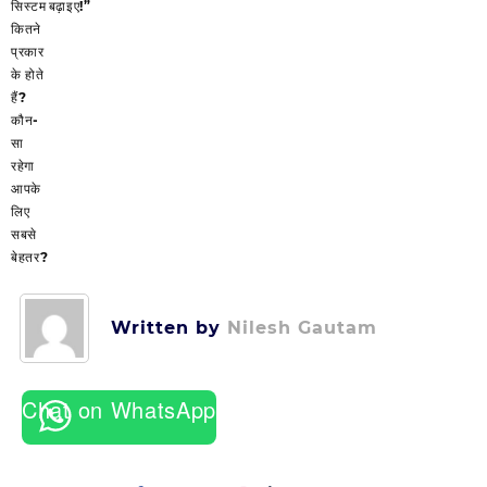
navigation
सिस्टम
बढ़ाइए!”
कितने
प्रकार
के होते
हैं?
कौन-
सा
रहेगा
आपके
लिए
सबसे
बेहतर?
Written by
Nilesh Gautam
Chat on WhatsApp