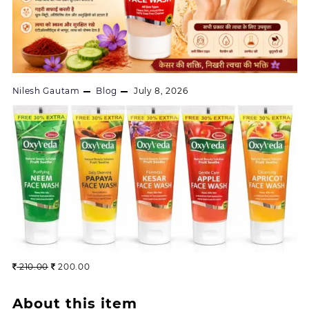
Nilesh Gautam
Blog
July 8, 2026
Original
Current
210.00
200.00
price
price
was:
is:
About this item