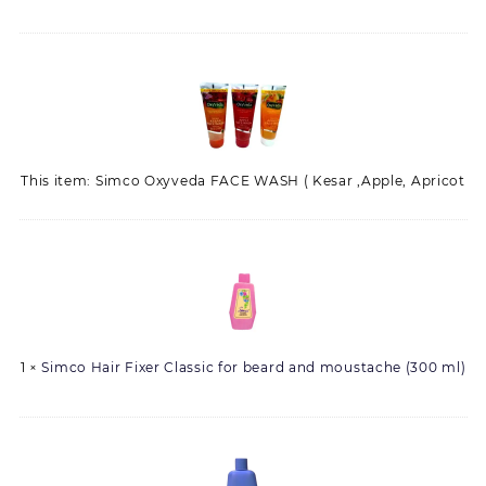
Simco
Oxyveda
FACE
WASH
(
This item: Simco Oxyveda FACE WASH ( Kesar ,Apple, Apricot
Kesar
,Apple,
Apricot)
Simco
Hair
Fixer
Classic
for
1
×
Simco Hair Fixer Classic for beard and moustache (300 ml)
beard
and
moustache
(300
Simco
ml)
Hair