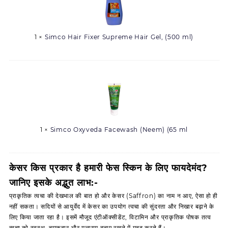
Fixer
Supreme
Hair
1
×
Simco Hair Fixer Supreme Hair Gel, (500 ml)
Gel,
(500
ml)
Simco
Oxyveda
Facewash
(Neem)
(65
1
×
Simco Oxyveda Facewash (Neem) (65 ml
ml
केसर किस प्रकार है हमारी फेस स्किन के लिए फायदेमंद?
जानिए इसके अद्भुत लाभ:-
प्राकृतिक त्वचा की देखभाल की बात हो और केसर (Saffron) का नाम न आए, ऐसा हो ही
नहीं सकता। सदियों से आयुर्वेद में केसर का उपयोग त्वचा की सुंदरता और निखार बढ़ाने के
लिए किया जाता रहा है। इसमें मौजूद एंटीऑक्सीडेंट, विटामिन और प्राकृतिक पोषक तत्व
त्वचा को स्वस्थ, चमकदार और मुलायम बनाए रखने में मदद करते हैं।