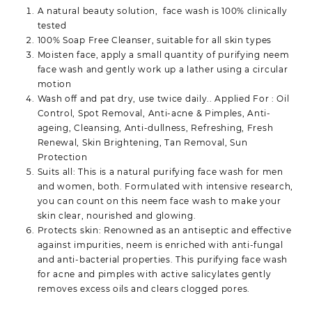
210.00.
200.00.
A natural beauty solution, face wash is 100% clinically
tested
100% Soap Free Cleanser, suitable for all skin types
Moisten face, apply a small quantity of purifying neem
face wash and gently work up a lather using a circular
motion
Wash off and pat dry, use twice daily.. Applied For : Oil
Control, Spot Removal, Anti-acne & Pimples, Anti-
ageing, Cleansing, Anti-dullness, Refreshing, Fresh
Renewal, Skin Brightening, Tan Removal, Sun
Protection
Suits all: This is a natural purifying face wash for men
and women, both. Formulated with intensive research,
you can count on this neem face wash to make your
skin clear, nourished and glowing.
Protects skin: Renowned as an antiseptic and effective
against impurities, neem is enriched with anti-fungal
and anti-bacterial properties. This purifying face wash
for acne and pimples with active salicylates gently
removes excess oils and clears clogged pores.