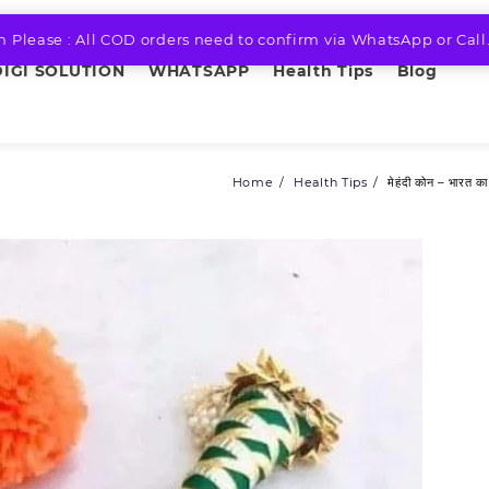
n Please : All COD orders need to confirm via WhatsApp or Call
DIGI SOLUTION
WHATSAPP
Health Tips
Blog
Home
Health Tips
मेहंदी कोन – भारत का स