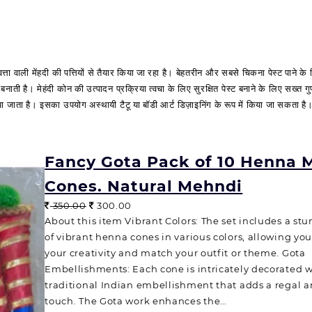
त्ता वाली मेंहदी की पत्तियों से तैयार किया जा रहा है। बेहतरीन और सबसे चिकना पेस्ट पाने क
ाती है। मेहंदी कोन की उत्पादन प्रक्रिया त्वचा के लिए सुरक्षित पेस्ट बनाने के लिए सख्त गुण
 जाता है। इसका उपयोग अस्थायी टैटू या बॉडी आर्ट डिज़ाइनिंग के रूप में किया जा सकता है
Fancy Gota Pack of 10 Henna 
Cones. Natural Mehndi
O
C
350.00
300.00
r
u
About this item Vibrant Colors: The set includes a st
i
r
of vibrant henna cones in various colors, allowing you
g
r
your creativity and match your outfit or theme. Gota
i
e
Embellishments: Each cone is intricately decorated w
n
n
traditional Indian embellishment that adds a regal a
a
t
touch. The Gota work enhances the…
l
p