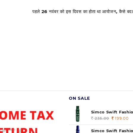
n
n
पहले 26 नवंबर को इस दिवस का होता था आयोजन, कैसे बदला 
a
M
e
h
e
n
d
i
C
o
n
e
s
.
ON SALE
N
a
Simco Swift Fashio
t
Original
C
Perfume Spray (so
235.00
199.00
u
price
pr
(pack of 1)
r
was:
is:
Simco Swift Fashio