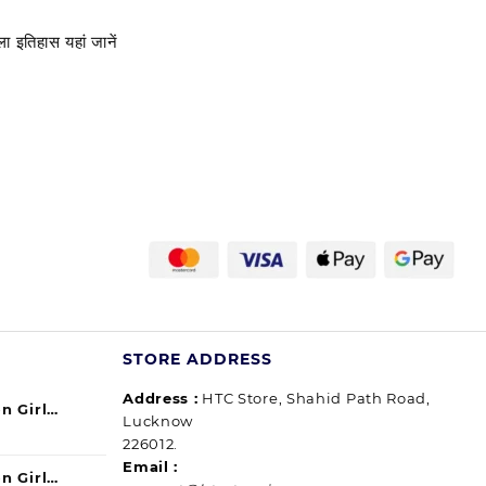
इतिहास यहां जानें
STORE ADDRESS
Address :
HTC Store, Shahid Path Road,
n Girl
Lucknow
urrent
ul) 140ml
226012.
ice
Email :
n Girl