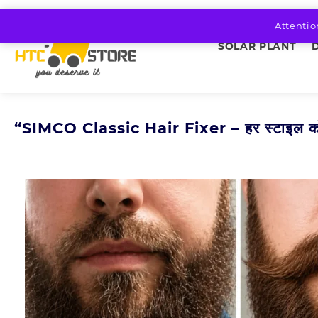
Skip
to
Attentio
content
SOLAR PLANT
“SIMCO Classic Hair Fixer – हर स्टाइल को दे