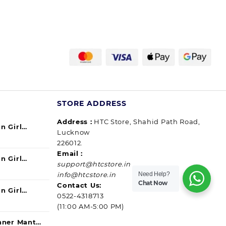
STORE ADDRESS
Address :
HTC Store, Shahid Path Road,
n Girl
Lucknow
urrent
ul) 140ml
226012.
ice
Email :
n Girl
support@htcstore.in
9.00.
urrent
40 ml (pack
Need Help?
info@htcstore.in
ice
Chat Now
Contact Us:
n Girl
0522-4318713
9.00.
urrent
ssip) 140ml
(11:00 AM-5:00 PM)
ice
anner Mantra