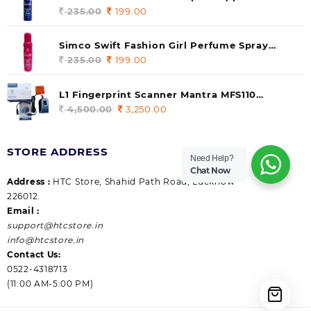
235.00.
199.00.
140 ml (pack of 1)
235.00
Original
199.00
Current
price
price
was:
is:
Simco Swift Fashion Girl Perfume Spray
235.00.
199.00.
(Gossip) 140ml (pack of 1)
235.00
Original
199.00
Current
price
price
was:
is:
L1 Fingerprint Scanner Mantra MFS110
235.00.
199.00.
|Aadhaar Authentication Device | Latest
4,500.00
Original
3,250.00
Current
Updated RD Service | High Security and Fast
price
price
scanning | Reliable and Durable
was:
is:
STORE ADDRESS
4,500.00.
3,250.00.
Need Help?
Chat Now
Address :
HTC Store, Shahid Path Road, Lucknow
226012.
Email :
support@htcstore.in
info@htcstore.in
Contact Us:
0522-4318713
(11:00 AM-5:00 PM)