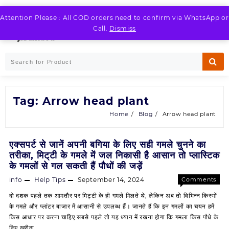
Skip
to
Attention Please : All COD orders need to confirm via WhatsApp or
LOGIN / REGISTER
content
Call.
Dismiss
Tag:
Arrow head plant
Home
Blog
Arrow head plant
एक्सपर्ट से जानें अपनी बगिया के लिए सही गमले चुनने का
तरीका, मिट्‌टी के गमले में जल निकासी है आसान तो प्लास्टिक
के गमलों से गल सकती हैं पौधों की जड़ें
info
Help Tips
September 14, 2024
Comments
on
Off
दो दशक पहले तक आमतौर पर मिट्टी के ही गमले मिलते थे, लेकिन अब तो विभिन्न किस्मों
एक्सपर्ट
के गमले और प्लांटर बाजार में आसानी से उपलब्ध हैं। जानते हैं कि इन गमलों का चयन हमें
से
किस आधार पर करना चाहिए सबसे पहले तो यह ध्यान में रखना होगा कि गमला किस पौधे के
जानें
लिए खरीदा …