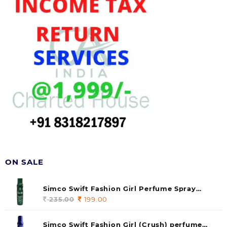
की
जड़ें
ON SALE
Simco Swift Fashion Girl Perfume Spray
(soul) 140ml (pack of 1)
235.00
Original
199.00
Current
price
price
was:
is:
Simco Swift Fashion Girl (Crush) perfume