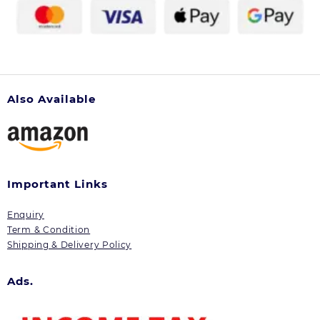
गमले
सकती
में
हैं
पौधों
जल
की
निकासी
जड़ें
है
Also Available
आसान
तो
प्लास्टिक
के
Important Links
गमलों
Enquiry
से
Term & Condition
गल
Shipping & Delivery Policy
सकती
Ads.
हैं
पौधों