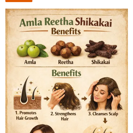
स्वस्थ,
Extra
मजबूत
और
Care
चमकदार
Shampoo
बालों
के
–
लिए
स्वस्थ,
बेहतरीन
हेयर
मजबूत
केयर
और
चमकदार
बालों
के
लिए
बेहतरीन
हेयर
केयर