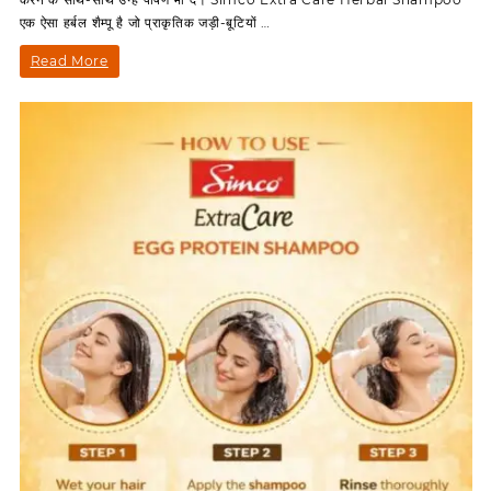
Care
एक ऐसा हर्बल शैम्पू है जो प्राकृतिक जड़ी-बूटियों …
Herbal
Shampo
Simco
Read More
क्यों
Extra
है
बेहतर?
Care
Herbal
Shampoo
क्यों
है
बेहतर?