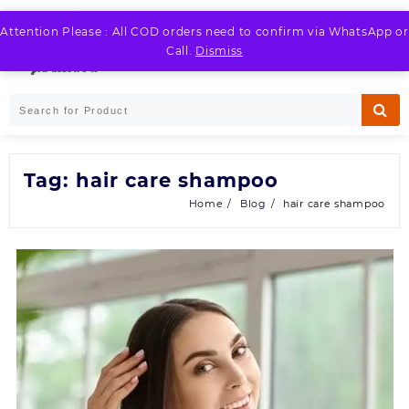
Skip
to
Attention Please : All COD orders need to confirm via WhatsApp or
LOGIN / REGISTER
content
Call.
Dismiss
Tag:
hair care shampoo
Home
Blog
hair care shampoo