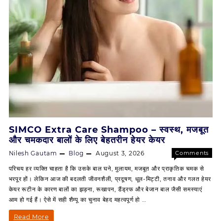
SIMCO Extra Care Shampoo – स्वस्थ, मजबूत
और चमकदार बालों के लिए बेहतरीन हेयर केयर
Nilesh Gautam
Blog
August 3, 2026
Comments
on
Off
परिचय हर व्यक्ति चाहता है कि उसके बाल घने, मुलायम, मजबूत और प्राकृतिक चमक से
SIMCO
भरपूर हों। लेकिन आज की बदलती जीवनशैली, प्रदूषण, धूल-मिट्टी, तनाव और गलत हेयर
Extra
केयर रूटीन के कारण बालों का झड़ना, रूखापन, डैंड्रफ और बेजान बाल जैसी समस्याएं
Care
आम हो गई हैं। ऐसे में सही शैम्पू का चुनाव बेहद महत्वपूर्ण हो …
Shampo
–
SIMCO
Read More