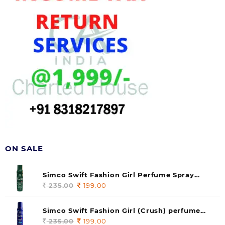
ON SALE
Simco Swift Fashion Girl Perfume Spray
(soul) 140ml (pack of 1)
235.00
Original
199.00
Current
price
price
was:
is:
Simco Swift Fashion Girl (Crush) perfume
235.00.
199.00.
140 ml (pack of 1)
235.00
Original
199.00
Current