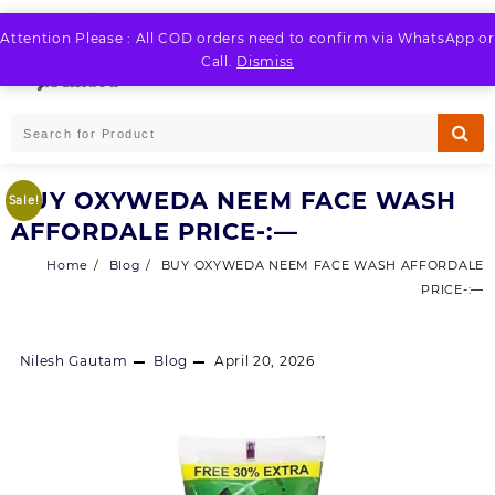
Skip
to
Attention Please : All COD orders need to confirm via WhatsApp or
LOGIN / REGISTER
content
Call.
Dismiss
BUY OXYWEDA NEEM FACE WASH
Sale!
AFFORDALE PRICE-:—
Home
Blog
BUY OXYWEDA NEEM FACE WASH AFFORDALE
PRICE-:—
Nilesh Gautam
Blog
April 20, 2026