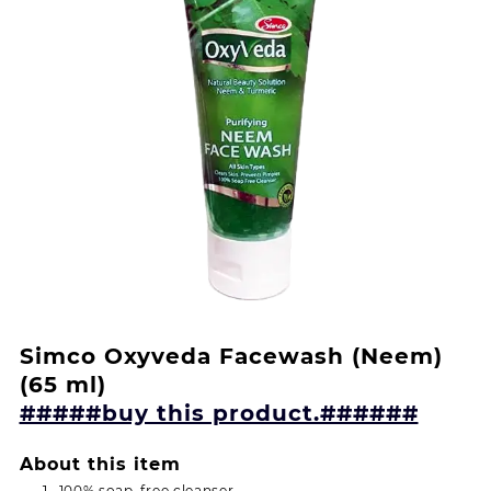
Simco Oxyveda Facewash (Neem)
(65 ml)
#####buy this product.######
About this item
100% soap-free cleanser