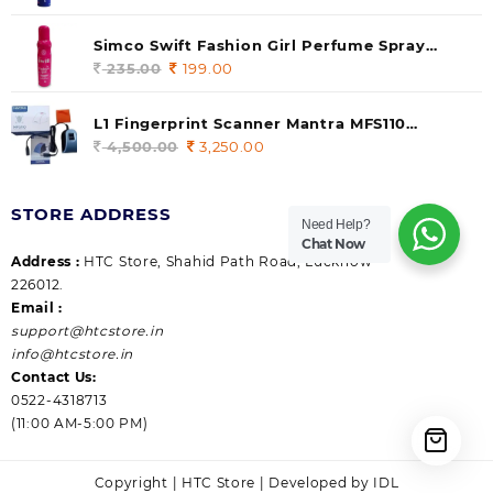
price
price
was:
is:
Simco Swift Fashion Girl Perfume Spray
235.00.
199.00.
(Gossip) 140ml (pack of 1)
235.00
Original
199.00
Current
price
price
was:
is:
L1 Fingerprint Scanner Mantra MFS110
235.00.
199.00.
|Aadhaar Authentication Device | Latest
4,500.00
Original
3,250.00
Current
Updated RD Service | High Security and Fast
price
price
scanning | Reliable and Durable
was:
is:
STORE ADDRESS
4,500.00.
3,250.00.
Need Help?
Chat Now
Address :
HTC Store, Shahid Path Road, Lucknow
226012.
Email :
support@htcstore.in
info@htcstore.in
Contact Us:
0522-4318713
(11:00 AM-5:00 PM)
Copyright | HTC Store | Developed by IDL