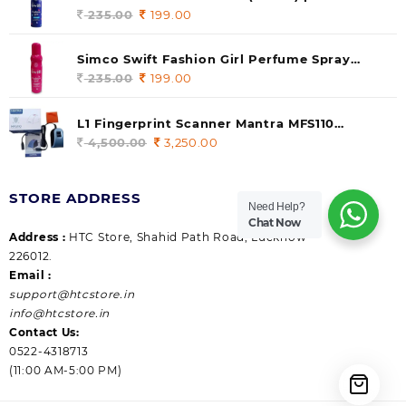
235.00.
199.00.
140 ml (pack of 1)
235.00
Original
199.00
Current
price
price
was:
is:
Simco Swift Fashion Girl Perfume Spray
235.00.
199.00.
(Gossip) 140ml (pack of 1)
235.00
Original
199.00
Current
price
price
was:
is:
L1 Fingerprint Scanner Mantra MFS110
235.00.
199.00.
|Aadhaar Authentication Device | Latest
4,500.00
Original
3,250.00
Current
Updated RD Service | High Security and Fast
price
price
scanning | Reliable and Durable
was:
is:
STORE ADDRESS
4,500.00.
3,250.00.
Need Help?
Chat Now
Address :
HTC Store, Shahid Path Road, Lucknow
226012.
Email :
support@htcstore.in
info@htcstore.in
Contact Us:
0522-4318713
(11:00 AM-5:00 PM)