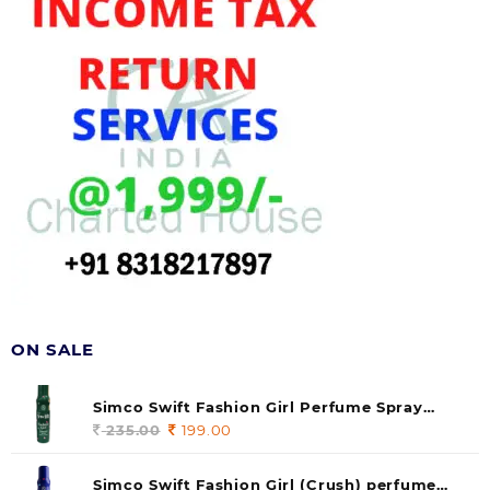
ON SALE
Simco Swift Fashion Girl Perfume Spray
(soul) 140ml (pack of 1)
235.00
Original
199.00
Current
price
price
was:
is:
Simco Swift Fashion Girl (Crush) perfume