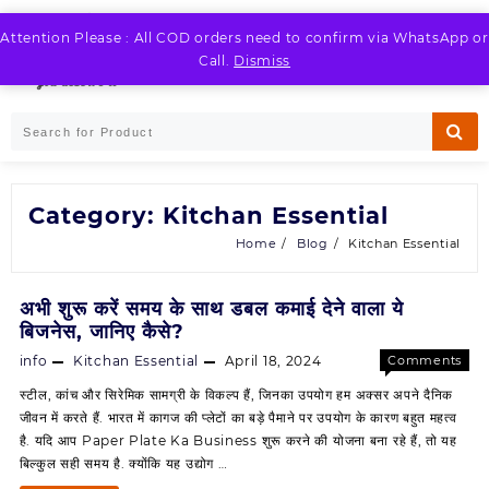
Skip
to
Attention Please : All COD orders need to confirm via WhatsApp or
LOGIN / REGISTER
content
Call.
Dismiss
Category:
Kitchan Essential
Home
Blog
Kitchan Essential
अभी शुरू करें समय के साथ डबल कमाई देने वाला ये
बिजनेस, जानिए कैसे?
info
Kitchan Essential
April 18, 2024
Comments
on
Off
स्टील, कांच और सिरेमिक सामग्री के विकल्प हैं, जिनका उपयोग हम अक्सर अपने दैनिक
अभी
जीवन में करते हैं. भारत में कागज की प्लेटों का बड़े पैमाने पर उपयोग के कारण बहुत महत्व
शुरू
है. यदि आप Paper Plate Ka Business शुरू करने की योजना बना रहे हैं, तो यह
करें
बिल्कुल सही समय है. क्योंकि यह उद्योग …
समय