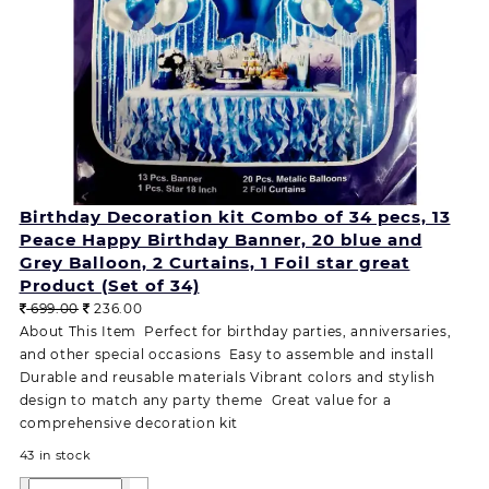
Birthday Decoration kit Combo of 34 pecs, 13
Peace Happy Birthday Banner, 20 blue and
Grey Balloon, 2 Curtains, 1 Foil star great
Product (Set of 34)
O
C
699.00
236.00
r
u
About This Item Perfect for birthday parties, anniversaries,
i
r
and other special occasions Easy to assemble and install
g
r
Durable and reusable materials Vibrant colors and stylish
i
e
design to match any party theme Great value for a
n
n
comprehensive decoration kit
a
t
43 in stock
l
p
B