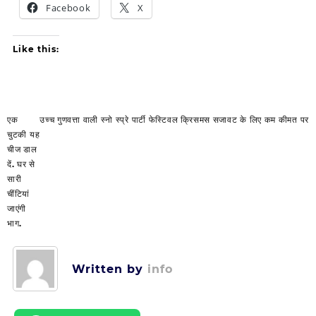
Facebook
X
Like this:
Post
एक
उच्च गुणवत्ता वाली स्नो स्प्रे पार्टी फेस्टिवल क्रिसमस सजावट के लिए कम कीमत पर
navigation
चुटकी यह
चीज डाल
दें. घर से
सारी
चींटियां
जाएंगी
भाग.
Written by
info