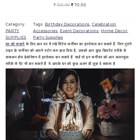
b
e
d
O
C
125.00
a
70.00
a
a
:
3
t
a
c
a
r
u
i
l
s
3
4
y
n
o
y
i
r
n
l
:
3
)
n
r
B
Category:
Tags:
Birthday Decorations
g
r
, 
Celebration
,
o
6
6
e
a
a
PARTY
Accessories
, 
Event Decorations
i
e
, 
Home Decor
, 
F
o
9
.
r
t
n
SUPPLIES
Party Supplies
n
n
o
n
9
0
s
i
n
घर को सजाने
के लिए आप घर में रखे
विंटेज फर्नीचर
a
का इस्तेमाल कर सकते हैं. जिन पुराने
t
i
s
.
0
f
o
e
टाइप के फर्नीचर को आपने स्टोर रूम डाल दिया है, उसको आप कुछ डिफरेंट तरीके से
l
p
l
S
0
.
o
n
r
सजाकर होम डेकोरेशन में इस्तेमाल कर सकते हैं. चाहें तो इन फर्नीचर को आप कलरफुल
p
r
B
t
0
r
I
|
तरीके से पेंट भी कर सकते हैं. ये आपके घर को कुछ अलग ही लुक दे सकता है
r
i
a
a
.
p
t
|
i
c
l
r
a
e
B
c
e
l
,
r
m
i
e
i
o
B
t
t
r
w
s
o
l
y
h
t
a
:
n
a
d
e
h
s
7
s
c
e
m
d
:
0
S
k
c
e
a
1
.
t
B
o
B
y
2
0
a
a
r
i
D
5
0
r
l
a
r
e
.
.
,
l
t