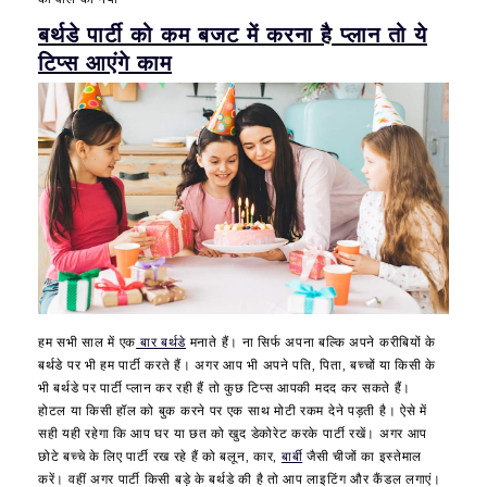
t
s
i
बर्थडे पार्टी को कम बजट में करना है प्लान तो ये
m
o
टिप्स आएंगे काम
a
n
t
s
e
f
r
o
i
r
a
H
l
u
s
s
s
b
e
a
t
n
p
d
हम सभी साल में एक
बार बर्थडे
मनाते हैं। ना सिर्फ अपना बल्कि अपने करीबियों के
a
|
बर्थडे पर भी हम पार्टी करते हैं। अगर आप भी अपने पति, पिता, बच्चों या किसी के
c
B
भी बर्थडे पर पार्टी प्लान कर रही हैं तो कुछ टिप्स आपकी मदद कर सकते हैं।
k
i
होटल या किसी हॉल को बुक करने पर एक साथ मोटी रकम देने पड़ती है। ऐसे में
r
सही यही रहेगा कि आप घर या छत को खुद डेकोरेट करके पार्टी रखें। अगर आप
t
छोटे बच्चे के लिए पार्टी रख रहे हैं को बलून, कार,
बार्बी
जैसी चीजों का इस्तेमाल
h
करें। वहीं अगर पार्टी किसी बड़े के बर्थडे की है तो आप लाइटिंग और कैंडल लगाएं।
d