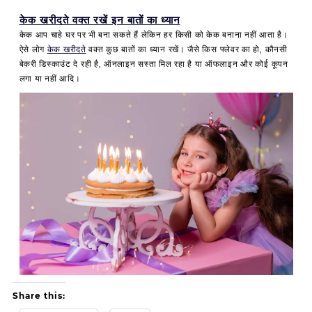
a
केक खरीदते वक्त रखें इन बातों का ध्यान
y
केक आप चाहे घर पर भी बना सकते हैं लेकिन हर किसी को केक बनाना नहीं आता है।
D
ऐसे लोग
केक खरीदते
वक्त कुछ बातों का ध्यान रखें। जैसे किस फ्लेवर का हो, कौनसी
e
बेकरी डिस्काउंट दे रही है, ऑनलाइन सस्ता मिल रहा है या ऑफलाइन और कोई कूपन
c
लगा या नहीं आदि।
o
r
a
t
i
o
n
Share this: