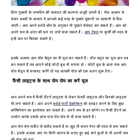
b
r
a
a
बिना गुब्बारों के जन्मदिन की सजावट की कल्पना अधूरी लगती है। गोल आकार से
n
t
लेकर अक्षरों के आकार में आपको कई तरह के गुब्बारे दुकानों पर आसानी से मिल
d
i
जाएंगे। आप अपने बर्थडे थीम के अनुसार भी गुब्बारे सेलेक्ट कर सकते हैं। आप को
w
o
अपने रूम के अंदर की छत पर उन्हें सजा सकते हैं।
आप टेबल
या कुर्सी की मदद से
i
n
इन्हें छत पर चिपका सकते है।
f
|
e
B
k
i
इसके अलावा आप वॉल बैलून का भी यूज कर सकते हैं। वॉल बलून का यूज आप तब
i
r
कर सकते हैं जब आपने कोई फोटो बूथ भी बनाया हो। फोटो बूथ के आस पास आप
d
t
वॉल बैलून से सजावट करेंगे तो यह आपकी वॉल को एक अलग लुक देगा।
s
h
फैंसी लाइट्स के साथ पोम पोम का करें यूज
a
d
d
a
u
y
आप अपने रूम में फैंसी लैंटर्न लाइट्स से लेकर फेयरी लाइट्स और डिस्को लाइट्स
l
D
भी लगा सकते हैं। आप अपने
बर्थडे पार्टी डेकोरेशन
को ब्राइट करने के लिए कुछ
t
e
कॉम्बिनेशन का इस्तेमाल कर सकते हैं। अपने रूम के हर कॉर्नर पर फैंसी लैंटर्न का
s
c
प्रयोग करके उसके आस पास पोम पोम से भी सजा सकते हैं।
i
o
आप पोम पोम मार्केट से खरीद सकते हैं या खुद भी कलर पेपर की मदद से बना सकते
t
r
हैं। इसके अलावा आप रंग बिरंगे कागज के बनाए हुए कई सारे फूलों से भी अपनी रूम
e
a
की वॉल को नया
m