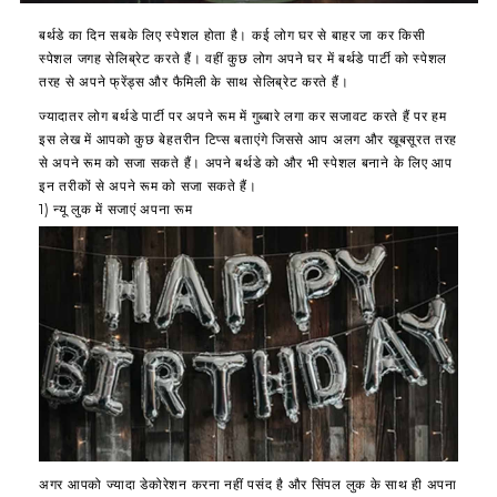
t
c
0
B
o
i
h
o
0
l
o
बर्थडे का दिन सबके लिए स्पेशल होता है। कई लोग घर से बाहर जा कर किसी
o
d
r
.
a
n
स्पेशल जगह सेलिब्रेट करते हैं। वहीं कुछ लोग अपने घर में बर्थडे पार्टी को स्पेशल
n
a
a
c
s
तरह से अपने फ्रेंड्स और फैमिली के साथ सेलिब्रेट करते हैं।
s
y
t
k
S
ज्यादातर लोग बर्थडे पार्टी पर अपने रूम में गुब्बारे लगा कर सजावट करते हैं पर हम
t
D
i
B
e
इस लेख में आपको कुछ बेहतरीन टिप्स बताएंगे जिससे आप अलग और खूबसूरत तरह
h
e
o
a
t
से अपने रूम को सजा सकते हैं। अपने बर्थडे को और भी स्पेशल बनाने के लिए आप
e
c
n
l
o
इन तरीकों से अपने रूम को सजा सकते हैं।
m
o
|
l
f
1) न्यू लुक में सजाएं अपना रूम
e
r
|
o
1
h
a
o
4
a
t
n
q
p
i
s
u
p
o
S
a
y
n
e
n
h
s
t
t
a
K
o
i
p
i
f
t
p
t
1
y
y
|
4
b
B
अगर आपको ज्यादा डेकोरेशन करना नहीं पसंद है और सिंपल लुक के साथ ही अपना
i
a