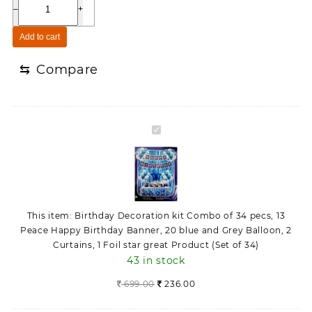
p
r
–
+
i
r
i
r
i
c
Add to cart
t
c
e
h
e
i
⇆
Compare
d
w
s
a
a
:
y
s
2
D
:
3
B
e
6
6
i
c
9
.
r
o
9
0
t
r
.
0
h
a
0
.
d
t
0
This item:
Birthday Decoration kit Combo of 34 pecs, 13
a
i
.
Peace Happy Birthday Banner, 20 blue and Grey Balloon, 2
y
o
Curtains, 1 Foil star great Product (Set of 34)
D
n
43 in stock
e
k
c
i
699.00
236.00
o
t
r
C