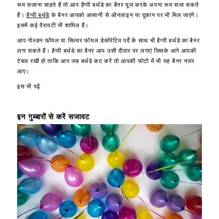
रूम सजाना चाहते हैं तो आप हैप्पी बर्थडे का बैनर यूज करके अपना रूम सजा सकते
r
l
हैं।
हैप्पी बर्थडे
के बैनर आपको आसानी से ऑनलाइन या दुकान पर भी मिल जाएंगे।
t
l
इसमें कई वैरायटी भी शामिल हैं।
h
o
d
o
आप गोल्डन फॉयल या सिल्वर फॉयल डेकोरेटिव पर्दे के साथ भी हैप्पी बर्थडे का बैनर
a
n
लगा सकते हैं। हैप्पी बर्थडे का बैनर आप उसी दीवार पर लगाएं जिसके आगे आपकी
y
s
टेबल रखी हो ताकि आप जब बर्थडे कट करें तो आपकी फोटो में भी यह बैनर नजर
f
f
आए।
o
o
इस भी पढ़ें
r
r
g
B
i
i
इन गुब्बारों से करें सजावट
r
r
l
t
s
h
b
d
o
a
y
y
s
D
h
e
u
c
s
o