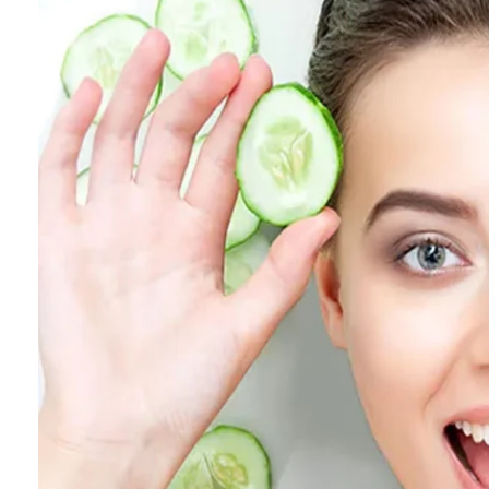
पाएं
चमकती
त्वचा,
जानें
इससे
फेस
पैक
बनाने
का
तरीका