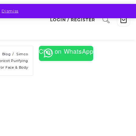
.
Dismiss
LOGIN / REGISTER
Chat on WhatsApp
Blog
Simco
ricot Purifying
for Face & Body