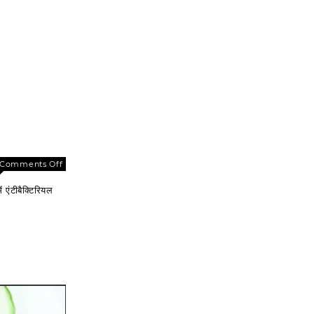
on
Comments Off
एलोवेरा
 एंटीबैक्टिरियल
के
इस्तेमाल
से
पाएं
चमकती
त्वचा,
जानें
इससे
फेस