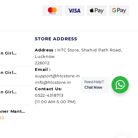
उपाय,
घर
में
मिल
जाएंगी
सारी
STORE ADDRESS
चीजें
Address :
HTC Store, Shahid Path Road,
n Girl
Lucknow
urrent
ul) 140ml
226012.
ice
Email :
n Girl
support@htcstore.in
9.00.
urrent
40 ml (pack
Need Help?
info@htcstore.in
ice
Chat Now
Contact Us:
n Girl
0522-4318713
9.00.
urrent
ssip) 140ml
(11:00 AM-5:00 PM)
ice
anner Mantra
l
9.00.
Current
00
price
ice |
is:
Service |
0.
3,250.00.
Fast