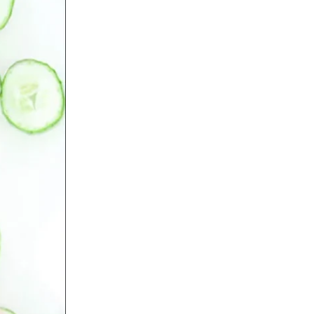
पैक
बनाने
का
तरीका