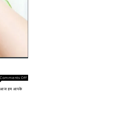
on
Comments Off
चेहरे
में आज हम आपके
पर
तुरंत
शीशे
सी
चमक
ला
देंगे
ये