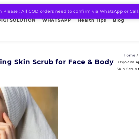
n Please : All COD orders need to confirm via WhatsApp or Call
DIGI SOLUTION
WHATSAPP
Health Tips
Blog
Home
ing Skin Scrub for Face & Body
Oxyveda Ap
Skin Scrub 