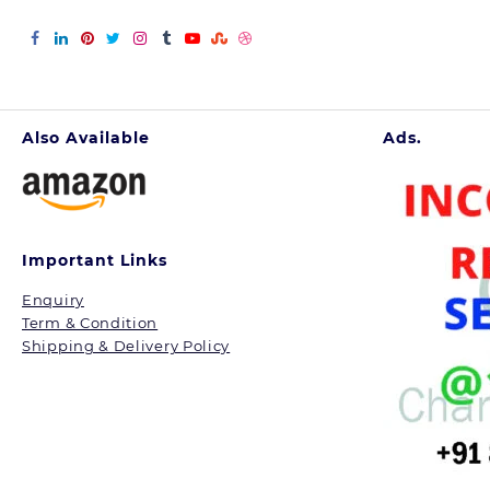
शीशे
सी
चमक
ला
देंगे
Also Available
Ads.
ये
उपाय,
घर
Important Links
में
मिल
Enquiry
Term & Condition
जाएंगी
Shipping & Delivery Policy
सारी
चीजें